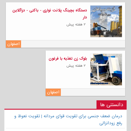
دستگاه بچینگ پلانت نواری - باکتی - دراگلاین
دار
۲ هفته پیش
اصفهان
بلوک زن تغذیه با فرغون
۲ هفته پیش
اصفهان
دانستنی ها
درمان ضعف جنسی برای تقویت قوای مردانه | تقویت نعوظ و
رفع زودانزالی