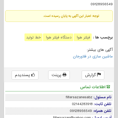
09128956549
توجه: اعتبار این آگهی به پایان رسیده است.
برچسب ها :
فیلتر هوا
دستگاه فیلتر هوا
خط تولید
آگهی های بیشتر:
ماشین سازی در فلاورجان
گزارش
پرینت
پسندیدم
اطلاعات تماس
نام مسئول:
filtersazanesabz
تلفن ثابت:
02144283918
تلفن همراه:
09128956549
آدرس ایمیل:
filtersazan@yahoo.com