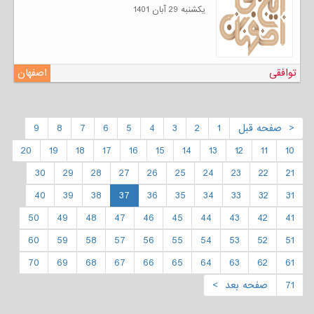
يكشنبه 29 آبان 1401
توافقی
اصفهان
< صفحه قبل
1
2
3
4
5
6
7
8
9
20
19
18
17
16
15
14
13
12
11
10
30
29
28
27
26
25
24
23
22
21
40
39
38
37
36
35
34
33
32
31
50
49
48
47
46
45
44
43
42
41
60
59
58
57
56
55
54
53
52
51
70
69
68
67
66
65
64
63
62
61
71
صفحه بعد >