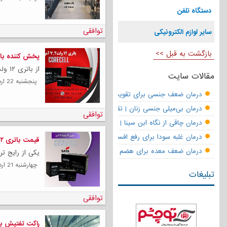
دست‍گاه تلفن
توافقی
سایر لوازم الکترونیکی
بازگشت به قبل >>
پخش کننده باتری ۱۲ ولت ۲
از باتری ۱۲ ولت ۷٫۲ آمپر می توان به عنوان باتری...
مقالات سایت
پنجشنبه 22 ارديبهشت 1401
درمان ضعف جنسی برای تقویت قوای مردانه | تقویت نعوظ و رفع زودانزا
درمان بی‌میلی جنسی زنان | تقویت قوای جنسی و بازگشت لذت
توافقی
درمان چاقی از نگاه ابن سینا | نسخه حکما برای کاهش وزن طبیعی
درمان غلبه سودا برای رفع افسردگی
قیمت باتری ۱۲ ولت ۷.۲ آمپر
درمان ضعف معده برای هضم قوی
یکی از رایج تر
چهارشنبه 21 ارديبهشت 1401
تبلیغات
توافقی
راکت تفتیش بد