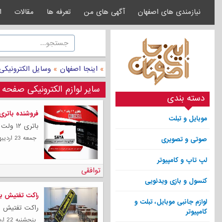
نیازمندی های اصفهان
آگهی های من
تعرفه ها
مقالات
ا
»
اینجا اصفهان
»
وسایل الکترونیک
سایر لوازم الکترونیکی صفحه 57
دسته بندی
فروشنده باتری ۱۲ ولت ۷.۲ آم
موبایل و تبلت
باتری ۱۲ ولت ۷٫۲ آمپر دارای مقاومت داخلی پایین...
جمعه 23 ارديبهشت 1401
صوتی و تصویری
لپ تاپ و کامپیوتر
توافقی
کنسول و بازی ویدئویی
راکت تفتیش بد
لوازم جانبی موبایل، تبلت و
راکت تفتیش بد
کامپیوتر
پنجشنبه 22 ارديبهشت 1401