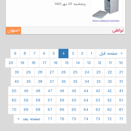
پنجشنبه 05 مهر 1403
توافقی
اصفهان
< صفحه قبل
1
2
3
4
5
6
7
8
9
20
19
18
17
16
15
14
13
12
11
10
30
29
28
27
26
25
24
23
22
21
40
39
38
37
36
35
34
33
32
31
50
49
48
47
46
45
44
43
42
41
60
59
58
57
56
55
54
53
52
51
70
69
68
67
66
65
64
63
62
61
71
72
73
74
75
76
77
صفحه بعد >