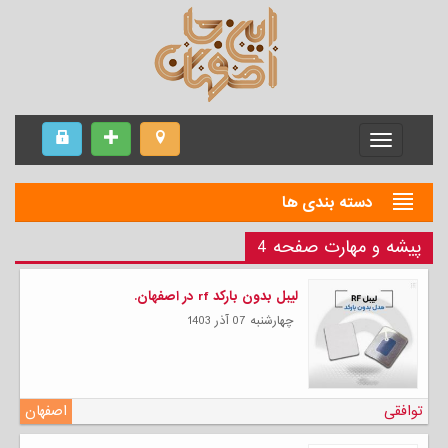
Menu
دسته بندی ها
پیشه و مهارت صفحه 4
لیبل بدون بارکد rf در اصفهان.
چهارشنبه 07 آذر 1403
توافقی
اصفهان