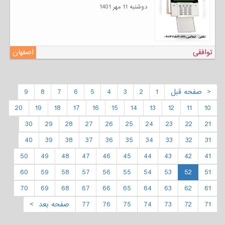
دوشنبه 11 مهر 1401
توافقی
اصفهان
< صفحه قبل
1
2
3
4
5
6
7
8
9
20
19
18
17
16
15
14
13
12
11
10
30
29
28
27
26
25
24
23
22
21
40
39
38
37
36
35
34
33
32
31
50
49
48
47
46
45
44
43
42
41
60
59
58
57
56
55
54
53
52
51
70
69
68
67
66
65
64
63
62
61
71
72
73
74
75
76
77
صفحه بعد >