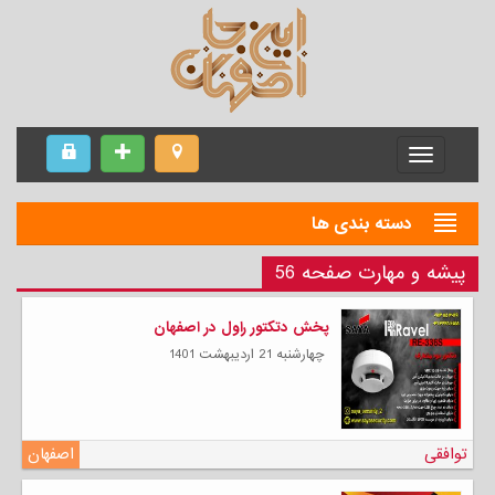
Menu
دسته بندی ها
پیشه و مهارت صفحه 56
پخش دتکتور راول در اصفهان
چهارشنبه 21 ارديبهشت 1401
توافقی
اصفهان