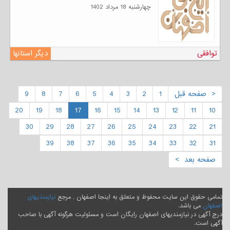
چهارشنبه 18 مرداد 1402
توافقی
دیگر استانها
< صفحه قبل
1
2
3
4
5
6
7
8
9
20
19
18
17
16
15
14
13
12
11
10
30
29
28
27
26
25
24
23
22
21
39
38
37
36
35
34
33
32
31
صفحه بعد >
تمامی حقوق این سایت محفوظ و متعلق به اینجا اصفهان , مرجع
نیازمندیهای
اصفهان
می باشد.
درج آگهی در نیازمندیهای اصفهان رایگان است و مسئولیت هرگونه آگهی با صاحب
آگهی است.