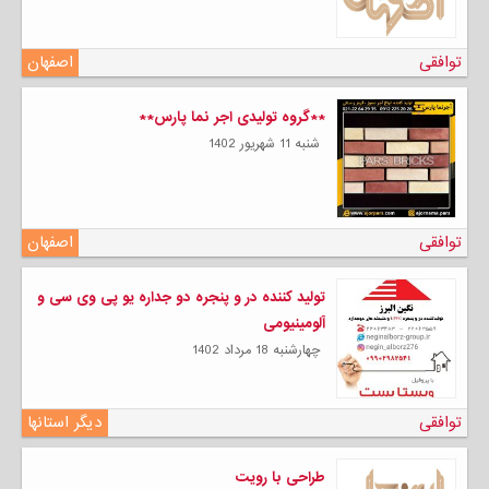
توافقی
اصفهان
**گروه تولیدی اجر نما پارس**
شنبه 11 شهریور 1402
توافقی
اصفهان
تولید کننده در و پنجره دو جداره یو پی وی سی و
آلومینیومی
چهارشنبه 18 مرداد 1402
توافقی
دیگر استانها
طراحی با رویت