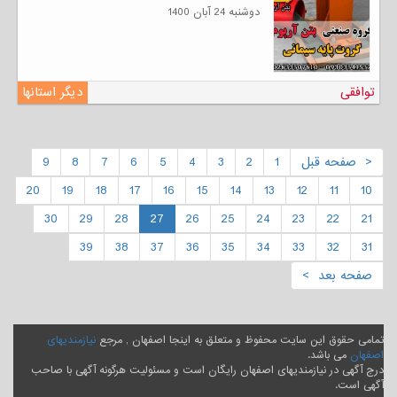
دوشنبه 24 آبان 1400
توافقی
دیگر استانها
< صفحه قبل
1
2
3
4
5
6
7
8
9
20
19
18
17
16
15
14
13
12
11
10
30
29
28
27
26
25
24
23
22
21
39
38
37
36
35
34
33
32
31
صفحه بعد >
تمامی حقوق این سایت محفوظ و متعلق به اینجا اصفهان , مرجع
نیازمندیهای
اصفهان
می باشد.
درج آگهی در نیازمندیهای اصفهان رایگان است و مسئولیت هرگونه آگهی با صاحب
آگهی است.