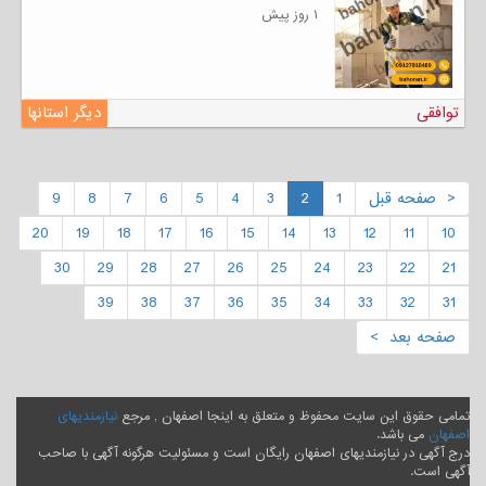
۱ روز پیش
توافقی
دیگر استانها
< صفحه قبل
1
2
3
4
5
6
7
8
9
20
19
18
17
16
15
14
13
12
11
10
30
29
28
27
26
25
24
23
22
21
39
38
37
36
35
34
33
32
31
صفحه بعد >
تمامی حقوق این سایت محفوظ و متعلق به اینجا اصفهان , مرجع
نیازمندیهای
اصفهان
می باشد.
درج آگهی در نیازمندیهای اصفهان رایگان است و مسئولیت هرگونه آگهی با صاحب
آگهی است.