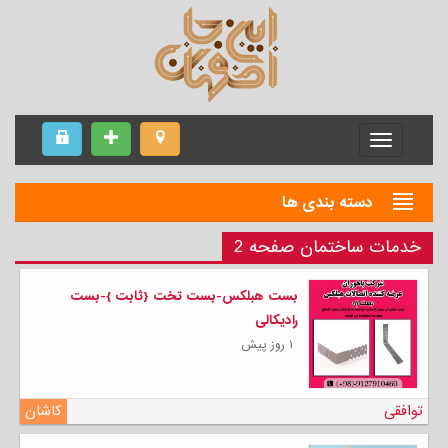
Menu
دسته بندی ها
خدمات ساختمان صفحه 2
بست هبلکس-بست تخت {ثابت }-بست
رادیکالی
۱ روز پیش
توافقی
کاشان