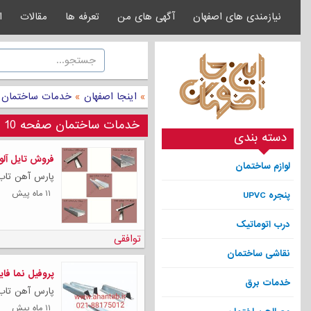
نیازمندی های اصفهان
آگهی های من
تعرفه ها
مقالات
ا
»
اینجا اصفهان
»
خدمات ساختمان
خدمات ساختمان صفحه 10
دسته بندی
فروش تایل آلوم
لوازم ساختمان
پارس آهن تاب 
۱۱ ماه پیش
پنجره UPVC
درب اتوماتیک
توافقی
نقاشی ساختمان
پروفیل نما فا
خدمات برق
پارس آهن تاب تو
۱۱ ماه پیش