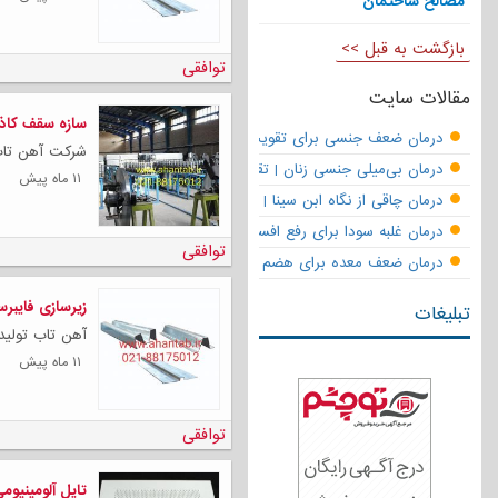
مصالح ساختمان
بازگشت به قبل >>
توافقی
مقالات سایت
سازه سقف کاذ
درمان ضعف جنسی برای تقویت قوای مردانه | تقویت نعوظ و رفع زودانزا
شرکت آهن تاب 
درمان بی‌میلی جنسی زنان | تقویت قوای جنسی و بازگشت لذت
۱۱ ماه پیش
درمان چاقی از نگاه ابن سینا | نسخه حکما برای کاهش وزن طبیعی
درمان غلبه سودا برای رفع افسردگی
توافقی
درمان ضعف معده برای هضم قوی
زیرسازی فایبر
تبلیغات
آهن تاب تولیدک
۱۱ ماه پیش
توافقی
تایل آلومینیو