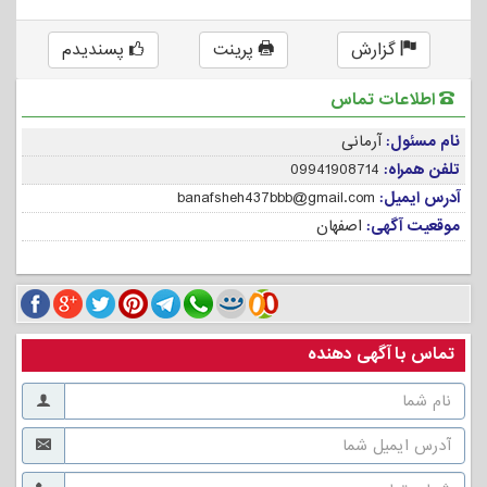
گزارش
پرینت
پسندیدم
اطلاعات تماس
نام مسئول:
آرمانی
تلفن همراه:
09941908714
آدرس ایمیل:
banafsheh437bbb@gmail.com
موقعیت آگهی:
اصفهان
تماس با آگهی دهنده