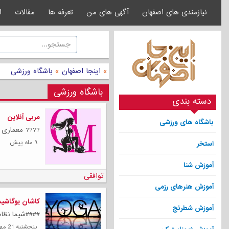
نیازمندی های اصفهان
آگهی های من
تعرفه ها
مقالات
ا
»
اینجا اصفهان
»
باشگاه ورزشی
باشگاه ورزشی
دسته بندی
مربی آنلاین
باشگاه های ورزشی
???? معماری ب
۹ ماه پیش
استخر
آموزش شنا
توافقی
آموزش هنرهای رزمی
کاشان یوگاشیم
آموزش شطرنج
####شیما نظام
پنجشنبه 21 مهر 1401