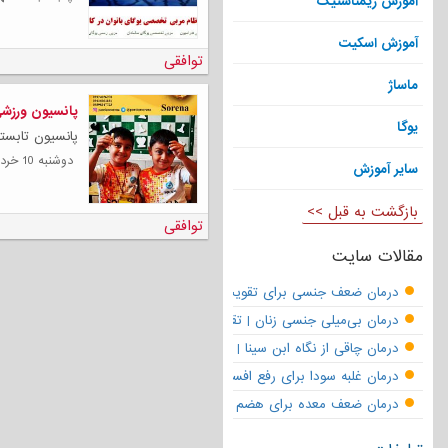
آموزش ژیمناستیک
آموزش اسکیت
توافقی
ماساژ
پانسیون ورزشی
یوگا
پانسیون تابست
دوشنبه 10 خرداد 1400
سایر آموزش
بازگشت به قبل >>
توافقی
مقالات سایت
درمان ضعف جنسی برای تقویت قوای مردانه | تقویت نعوظ و رفع زودانزا
درمان بی‌میلی جنسی زنان | تقویت قوای جنسی و بازگشت لذت
درمان چاقی از نگاه ابن سینا | نسخه حکما برای کاهش وزن طبیعی
درمان غلبه سودا برای رفع افسردگی
درمان ضعف معده برای هضم قوی