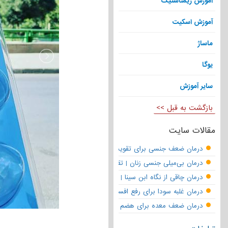
آموزش ژیمناستیک
آموزش اسکیت
ماساژ
یوگا
سایر آموزش
بازگشت به قبل >>
مقالات سایت
درمان ضعف جنسی برای تقویت قوای مردانه | تقویت نعوظ و رفع زودانزا
درمان بی‌میلی جنسی زنان | تقویت قوای جنسی و بازگشت لذت
درمان چاقی از نگاه ابن سینا | نسخه حکما برای کاهش وزن طبیعی
درمان غلبه سودا برای رفع افسردگی
درمان ضعف معده برای هضم قوی