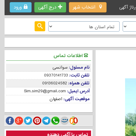
انتخاب شهر
درج آگهی
ورود
رتاژ آگهی
اطلاعات تماس
نام مسئول:
سوانسی
تلفن ثابت:
09370141733
تلفن همراه:
09136024582
آدرس ایمیل:
Sim.sim29@gmail.com
موقعیت آگهی:
اصفهان
تماس با آگهی دهنده