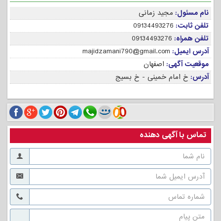
نام مسئول:
مجید زمانی
تلفن ثابت:
09134493276
تلفن همراه:
09134493276
آدرس ایمیل:
majidzamani790@gmail.com
موقعیت آگهی:
اصفهان
آدرس:
خ امام خمینی - خ بسیج
تماس با آگهی دهنده