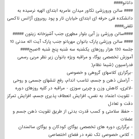
دانانو####
#### سالن ورورزشی تکاور میدان عامریه ابتدای الهیه نرسیده به
دانشکده فنی حرفه ای ابتدای خیابان تار و پود روبروی آژانس تاکسی
تلفنی####
####سالن ورزشی رز آبی بلوار مطهری جنب آشپزخانه زیتون #####
#### سالن ورزشی پارک بانوان مهربانو جنب پارک آیت اله مدنی 10
جلسه 130 هزار روزهای یکشنبه سه شنبه پنج شنبه 8صبح####
آموزش تخصصی یوگا، و مراقبه ویژه بانوان زیر نظر مربی رسمی
فدراسیون (شیما نظام(
-برگزاری کلاسهای گروهی و خصوصی
- آرامش ذهن و جسم، تناسب اندام، رفع تنشهای جسمی و روحی
-لاغری، کاهش وزن و چربی سوزی - مراقبه در کلیه روزهای دوره
- تقویت اعتماد به نفس، افزایش انعطاف پذیری جسم، افزایش تمرکز
دقت و تعادل
- حفظ سلامتی و کسب قدرت بدنی از طریق تقویت ذهن جسم و
عضلات
- برگزاری دوره های تخصصی یوگای کودکان و یوگای سالمندان
- کلاس خصوصی تک نفره در فضای اختصاصی