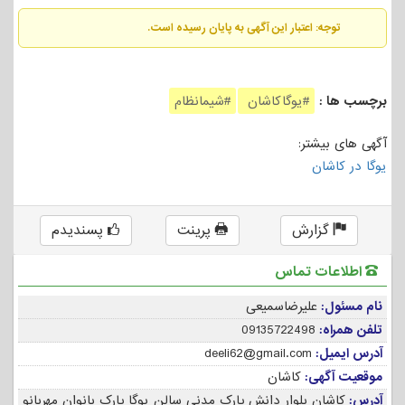
توجه: اعتبار این آگهی به پایان رسیده است.
برچسب ها :
#یوگاکاشان
#شیمانظام
آگهی های بیشتر:
یوگا در کاشان
گزارش
پرینت
پسندیدم
اطلاعات تماس
نام مسئول:
علیرضاسمیعی
تلفن همراه:
09135722498
آدرس ایمیل:
deeli62@gmail.com
موقعیت آگهی:
کاشان
آدرس:
کاشان بلوار دانش پارک مدنی سالن یوگا پارک بانوان مهربانو