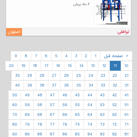
۶ ماه پیش
توافقی
اصفهان
< صفحه قبل
1
2
3
4
5
6
7
8
9
20
19
18
17
16
15
14
13
12
11
10
30
29
28
27
26
25
24
23
22
21
40
39
38
37
36
35
34
33
32
31
50
49
48
47
46
45
44
43
42
41
60
59
58
57
56
55
54
53
52
51
70
69
68
67
66
65
64
63
62
61
80
79
78
77
76
75
74
73
72
71
90
89
88
87
86
85
84
83
82
81