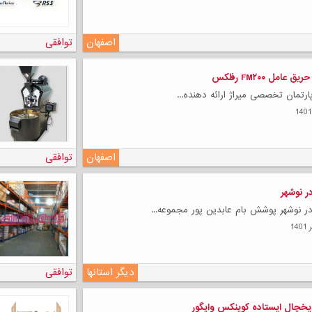
اصفهان
توافقی
امل FM۲۰۰ رفلکس
رتمان تخصصی میراژ ارائه دهنده...
اصفهان
توافقی
 نوشهر
نوشهر پوشش بام عابدین پور مجموعه...
دیگر استانها
توافقی
یخچال ایستاده کوینکس وایگور