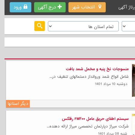
انتخاب شهر
درج آگهی
ورود
رتاژ آگهی
منسوجات نخ پنبه و مخمل شمد بافت
شامل انواع شمد وروانداز دستمالهای تنظیف در...
دوشنبه 10 مرداد 1401
دیگر استانها
سیستم اطفای حریق عامل FM۲۰۰ رفلکس
شرکت میراژ دپارتمان تخصصی میراژ ارائه دهنده...
شنبه 08 مرداد 1401