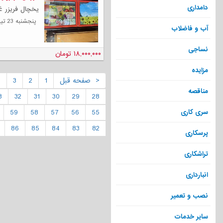
دامداری
یخچال فریزر غرض ۶۵ مارک کوینکس در حد 
پنجشنبه 23 تیر 1401
آب و فاضلاب
نساجی
۱۸,۰۰۰,۰۰۰ تومان
مزایده
< صفحه قبل
1
2
3
4
مناقصه
3
32
31
30
29
28
59
58
57
56
55
سری کاری
86
85
84
83
82
پرسکاری
تراشکاری
انبارداری
نصب و تعمیر
سایر خدمات