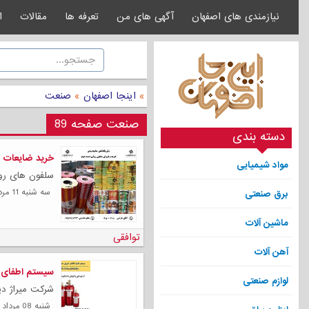
نیازمندی های اصفهان
آگهی های من
تعرفه ها
مقالات
ا
»
اینجا اصفهان
»
صنعت
صنعت صفحه 89
دسته بندی
خرید ضایعات س
مواد شیمیایی
سلفون های رولی
سه شنبه 11 مرداد 1401
برق صنعتی
ماشین آلات
توافقی
آهن آلات
سیستم اطفای حریق ع
لوازم صنعتی
شرکت میراژ دپا
شنبه 08 مرداد 1401