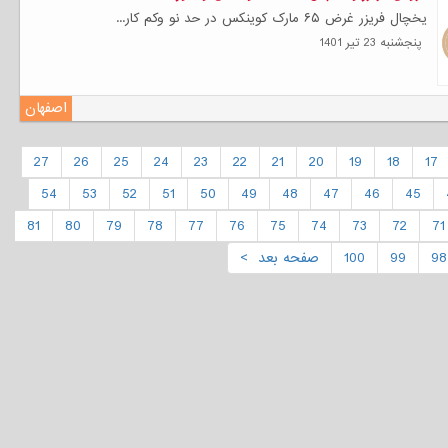
یخچال فریزر غرض ۶۵ مارک کوینکس در حد نو وکم کار...
پنجشنبه 23 تیر 1401
اصفهان
27
26
25
24
23
22
21
20
19
18
17
54
53
52
51
50
49
48
47
46
45
81
80
79
78
77
76
75
74
73
72
71
98
99
100
صفحه بعد >