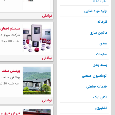
ابزار و یراق
تولید مواد غذایی
توافقی
کارخانه
سیستم اطفای حریق ع
ماشین سازی
شرکت میراژ دپا
شنبه 08 مرداد 1401
معدن
ضایعات
توافقی
بسته بندی
پوشش سقف در
اتوماسیون صنعتی
پوشش سقف در 
سه شنبه 28 تیر 1401
خدمات صنعتی
الکترونیک
توافقی
کشاورزی
فروش فریزر و 