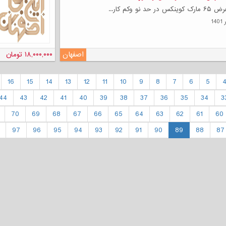
نو وکم کار...
اصفهان
۱۸,۰۰۰,۰۰۰ تومان
16
15
14
13
12
11
10
9
8
7
6
5
44
43
42
41
40
39
38
37
36
35
34
3
70
69
68
67
66
65
64
63
62
61
60
97
96
95
94
93
92
91
90
89
88
87