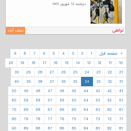
دوشنبه 12 شهریور 1403
توافقی
نجف آباد
< صفحه قبل
1
2
3
4
5
6
7
8
9
20
19
18
17
16
15
14
13
12
11
10
30
29
28
27
26
25
24
23
22
21
40
39
38
37
36
35
34
33
32
31
50
49
48
47
46
45
44
43
42
41
60
59
58
57
56
55
54
53
52
51
70
69
68
67
66
65
64
63
62
61
80
79
78
77
76
75
74
73
72
71
90
89
88
87
86
85
84
83
82
81