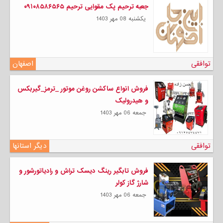
جعبه ترحیم پک مقوایی ترحیم ۰۹۱۰۸۵۸۶۵۶۵
يكشنبه 08 مهر 1403
توافقی
اصفهان
فروش انواع ساکشن روغن موتور _ترمز_گیربکس
و هیدرولیک
جمعه 06 مهر 1403
توافقی
دیگر استانها
فروش تابگیر رینگ دیسک تراش و رادیاتورشور و
شارژ گاز کولر
جمعه 06 مهر 1403