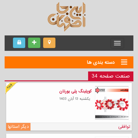
Menu
دسته بندی ها
صنعت صفحه 34
کوپلینگ پلی یورتان
يكشنبه 13 آبان 1403
توافقی
دیگر استانها