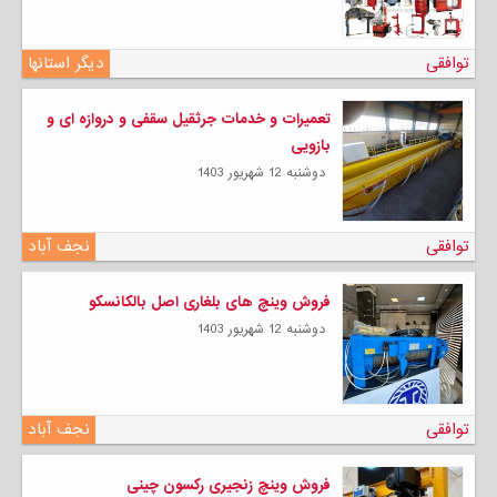
توافقی
دیگر استانها
تعمیرات و خدمات جرثقیل سقفی و دروازه ای و
بازویی
دوشنبه 12 شهریور 1403
توافقی
نجف آباد
فروش وینچ های بلغاری اصل بالکانسکو
دوشنبه 12 شهریور 1403
توافقی
نجف آباد
فروش وینچ زنجیری رکسون چینی