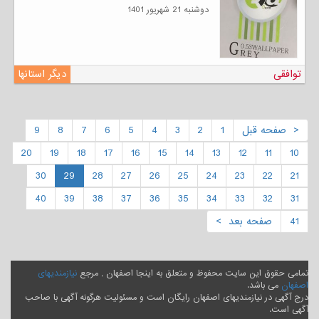
دوشنبه 21 شهریور 1401
توافقی
دیگر استانها
< صفحه قبل
1
2
3
4
5
6
7
8
9
20
19
18
17
16
15
14
13
12
11
10
30
29
28
27
26
25
24
23
22
21
40
39
38
37
36
35
34
33
32
31
41
صفحه بعد >
تمامی حقوق این سایت محفوظ و متعلق به اینجا اصفهان , مرجع
نیازمندیهای
اصفهان
می باشد.
درج آگهی در نیازمندیهای اصفهان رایگان است و مسئولیت هرگونه آگهی با صاحب
آگهی است.