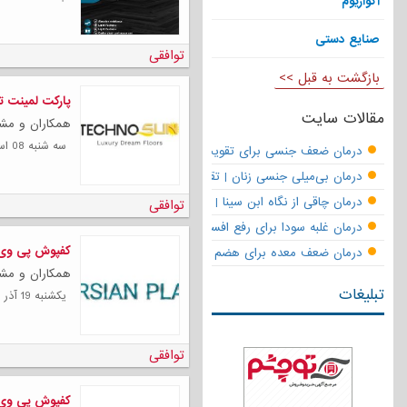
آکواریوم
صنایع دستی
توافقی
بازگشت به قبل >>
پارکت لمینت تکنو سا
مقالات سایت
همکاران و مشت
سه شنبه 08 اسفند 1402
درمان ضعف جنسی برای تقویت قوای مردانه | تقویت نعوظ و رفع زودانزا
درمان بی‌میلی جنسی زنان | تقویت قوای جنسی و بازگشت لذت
درمان چاقی از نگاه ابن سینا | نسخه حکما برای کاهش وزن طبیعی
توافقی
درمان غلبه سودا برای رفع افسردگی
کفپوش پی وی سی پر
درمان ضعف معده برای هضم قوی
همکاران و مشت
تبلیغات
يكشنبه 19 آذر 1402
توافقی
کفپوش پی وی سی 