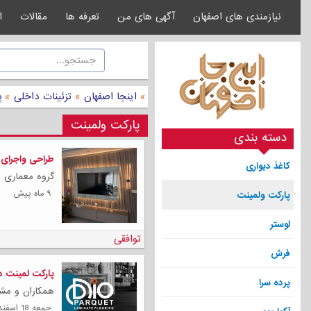
نیازمندی های اصفهان
آگهی های من
تعرفه ها
مقالات
ا
»
اینجا اصفهان
»
تزئینات داخلی
»
پ
پارکت ولمینت
دسته بندی
طراحی واجرای
کاغذ دیواری
گروه معماری پ
۹ ماه پیش
پارکت ولمینت
لوستر
توافقی
فرش
پارکت لمینت دیو 
پرده سرا
همکاران و مشتریا
جمعه 18 اسفند 1402