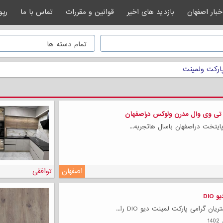
خبار اصفهان
بازدید های اخیر
قوانین و مقررات
تماس با ما
رپو
ارکت ولمینت
 تی وی وال مدرن ولوکس دراصفهان
ایتخت دراصفهان باسال هاتجربه...
اصفهان
توافقی
DIO
ن گرامی پارکت لمینت دیو DIO را...