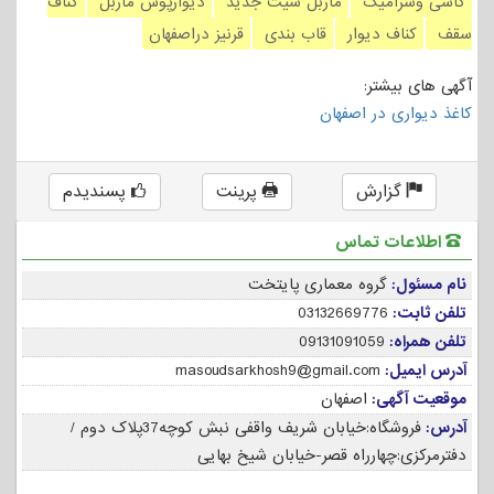
کاشی وسرامیک
ماربل شیت جدید
دیوارپوش ماربل
کناف
سقف
کناف دیوار
قاب بندی
قرنیز دراصفهان
آگهی های بیشتر:
کاغذ دیواری در اصفهان
گزارش
پرینت
پسندیدم
اطلاعات تماس
نام مسئول:
گروه معماری پایتخت
تلفن ثابت:
03132669776
تلفن همراه:
09131091059
آدرس ایمیل:
masoudsarkhosh9@gmail.com
موقعیت آگهی:
اصفهان
آدرس:
فروشگاه:خیابان شریف واقفی نبش کوچه37پلاک دوم /
دفترمرکزی:چهارراه قصر-خیابان شیخ بهایی