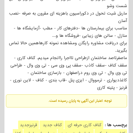
شست وشو
ماربل شیت تحول در دکوراسیون باهزینه ای مقرون به صرفه -نصب
آسان
مناسب برای بیمارستان ها -دفترهای کار - مطب -آزمایشگاه ها -
منازل - سالن های زیبایی -فروشگاه ها و...
برای دریافت مشاوره رایگان ومشاهده نمونه کارهاهمین حالا تماس
بگیرید.
ماصفرتاصد ساختمان ازطراحی تااجرا راانجام میدیم. کناف کاری -
سقف کناف -سقف کاذب -سقف پی وی سی - تی وی وال - طراحی
تی وی وال - تی وی روم دراصفهان - بازسازی ساختمان -
کاغذدیواری - ترمووال - ایزی پنل -قاب بندی - کناف - لاین نوری -
قرنیز - پتینه کاری
توجه: اعتبار این آگهی به پایان رسیده است.
برچسب ها :
کناف کاری حرفه ای
کناف جدید
قرنیزجدید