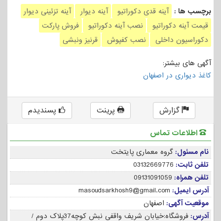
برچسب ها :
آینه قدی دکوراتیو
آینه دیوار
آینه تزئینی دیوار
قیمت آینه دکوراتیو
نصب آینه دکوراتیو
فروش پارکت
دکوراسیون داخلی
نصب کفپوش
قرنیز ونبشی
آگهی های بیشتر:
کاغذ دیواری در اصفهان
گزارش
پرینت
پسندیدم
اطلاعات تماس
نام مسئول:
گروه معماری پایتخت
تلفن ثابت:
03132669776
تلفن همراه:
09131091059
آدرس ایمیل:
masoudsarkhosh9@gmail.com
موقعیت آگهی:
اصفهان
آدرس:
فروشگاه:خیابان شریف واقفی نبش کوچه37پلاک دوم /