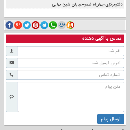
دفترمرکزی:چهارراه قصر-خیابان شیخ بهایی
تماس با آگهی دهنده
ارسال پیام