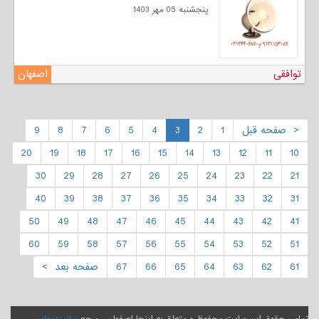
پنجشنبه 05 مهر 1403
توافقی
اصفهان
< صفحه قبل
1
2
3
4
5
6
7
8
9
20
19
18
17
16
15
14
13
12
11
10
30
29
28
27
26
25
24
23
22
21
40
39
38
37
36
35
34
33
32
31
50
49
48
47
46
45
44
43
42
41
60
59
58
57
56
55
54
53
52
51
61
62
63
64
65
66
67
صفحه بعد >