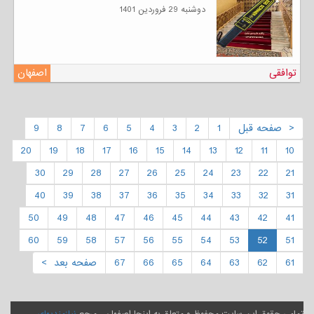
دوشنبه 29 فروردين 1401
توافقی
اصفهان
< صفحه قبل
1
2
3
4
5
6
7
8
9
20
19
18
17
16
15
14
13
12
11
10
30
29
28
27
26
25
24
23
22
21
40
39
38
37
36
35
34
33
32
31
50
49
48
47
46
45
44
43
42
41
60
59
58
57
56
55
54
53
52
51
61
62
63
64
65
66
67
صفحه بعد >