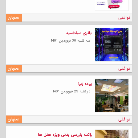
توافقی
اصفهان
باتری سیلداسید
سه شنبه 30 فروردين 1401
توافقی
اصفهان
پرده زبرا‍
دوشنبه 29 فروردين 1401
توافقی
اصفهان
راکت بازرسی بدنی ویژه هتل ها