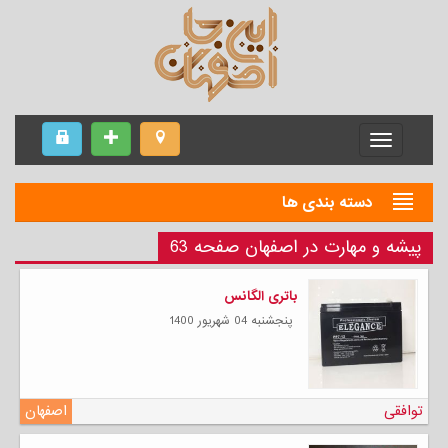
Menu
دسته بندی ها
پیشه و مهارت در اصفهان صفحه 63
باتری الگانس
پنجشنبه 04 شهریور 1400
توافقی
اصفهان