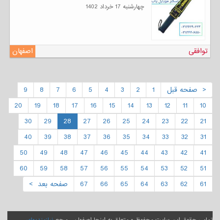
چهارشنبه 17 خرداد 1402
توافقی
اصفهان
< صفحه قبل
1
2
3
4
5
6
7
8
9
20
19
18
17
16
15
14
13
12
11
10
30
29
28
27
26
25
24
23
22
21
40
39
38
37
36
35
34
33
32
31
50
49
48
47
46
45
44
43
42
41
60
59
58
57
56
55
54
53
52
51
61
62
63
64
65
66
67
صفحه بعد >