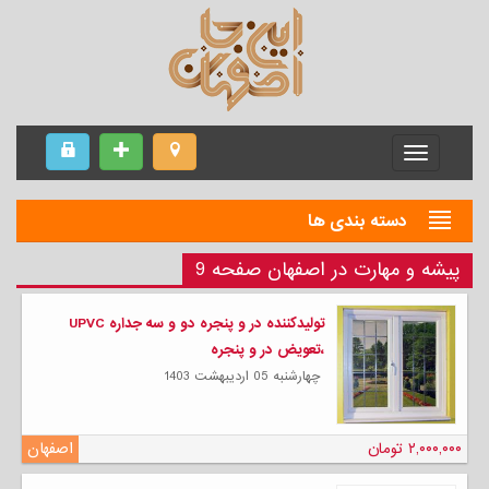
Menu
دسته بندی ها
پیشه و مهارت در اصفهان صفحه 9
تولیدکننده در و پنجره دو و سه جداره UPVC
،تعویض در و پنجره
چهارشنبه 05 ارديبهشت 1403
۲,۰۰۰,۰۰۰ تومان
اصفهان