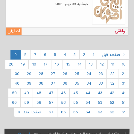
دوشنبه 09 بهمن 1402
توافقی
اصفهان
< صفحه قبل
1
2
3
4
5
6
7
8
9
20
19
18
17
16
15
14
13
12
11
10
30
29
28
27
26
25
24
23
22
21
40
39
38
37
36
35
34
33
32
31
50
49
48
47
46
45
44
43
42
41
60
59
58
57
56
55
54
53
52
51
61
62
63
64
65
66
67
صفحه بعد >