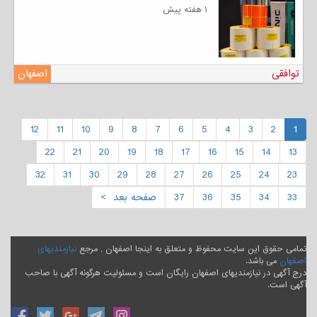
۱ هفته پیش
توافقی
اصفهان
12
11
10
9
8
7
6
5
4
3
2
1
22
21
20
19
18
17
16
15
14
13
32
31
30
29
28
27
26
25
24
23
33
34
35
36
37
صفحه بعد >
تمامی حقوق این سایت محفوظ و متعلق به اینجا اصفهان , مرجع
نیازمندیهای
اصفهان
می باشد.
درج آگهی در نیازمندیهای اصفهان رایگان است و مسئولیت هرگونه آگهی با صاحب
آگهی است.