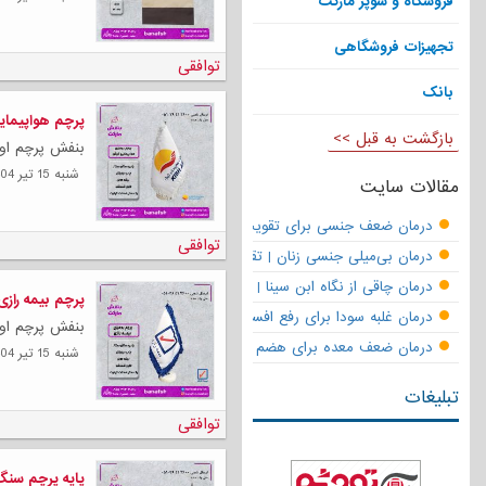
فروشگاه و سوپر مارکت
تجهیزات فروشگاهی
توافقی
بانک
پرچم هواپیما
بازگشت به قبل >>
بنفش پرچم اول
شنبه 15 تیر 1404
مقالات سایت
درمان ضعف جنسی برای تقویت قوای مردانه | تقویت نعوظ و رفع زودانزا
توافقی
درمان بی‌میلی جنسی زنان | تقویت قوای جنسی و بازگشت لذت
درمان چاقی از نگاه ابن سینا | نسخه حکما برای کاهش وزن طبیعی
پرچم بیمه رازی
درمان غلبه سودا برای رفع افسردگی
بنفش پرچم اول
درمان ضعف معده برای هضم قوی
شنبه 15 تیر 1404
تبلیغات
توافقی
پایه پرچم سن