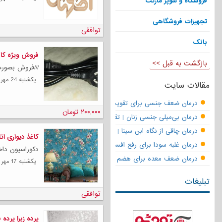
فروشگاه و سوپر مارکت
تجهیزات فروشگاهی
توافقی
بانک
فروش ویژه کابل برق م
بازگشت به قبل >>
///فروش بصورت
يكشنبه 24 مهر 1401
مقالات سایت
درمان ضعف جنسی برای تقویت قوای مردانه | تقویت نعوظ و رفع زودانزا
۲۰۰,۰۰۰ تومان
درمان بی‌میلی جنسی زنان | تقویت قوای جنسی و بازگشت لذت
درمان چاقی از نگاه ابن سینا | نسخه حکما برای کاهش وزن طبیعی
کاغذ دیواری ات
درمان غلبه سودا برای رفع افسردگی
دکوراسیون داخل
درمان ضعف معده برای هضم قوی
يكشنبه 17 مهر 1401
تبلیغات
توافقی
پرده زبرا پرده 