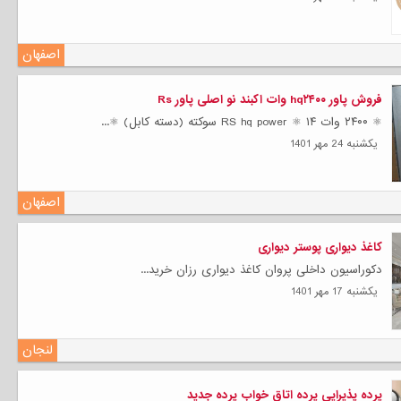
اصفهان
فروش پاور hq۲۴۰۰ وات اکبند نو اصلی پاور Rs
⚛ ۲۴۰۰ وات RS hq power ⚛ ۱۴ سوکته (دسته کابل) ⚛...
يكشنبه 24 مهر 1401
اصفهان
کاغذ دیواری پوستر دیواری
دکوراسیون داخلی پروان کاغذ دیواری رزان خرید...
يكشنبه 17 مهر 1401
لنجان
پرده پذیرایی پرده اتاق خواب پرده جدید