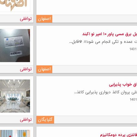
اصفهان
توافقی
سی پاور ۱۰ امپر نو اکبند
 عمده و تکی انجام می شود/// ☢قابل...
لی
اصفهان
توافقی
اق خواب پذیرایی
ی پروان کاغذ دیواری پذیرایی کاغذ...
گلپایگان
توافقی
فانتزی پرده دومکانیزم