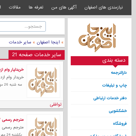
نیازمندی های اصفهان
آگهی های من
تعرفه ها
مقالات
ا
»
اینجا اصفهان
»
سایر خدمات
سایر خدمات صفحه 21
دسته بندی
خریدلپار وام از
دارالترجمه
خریدار وام ازدواج 200 میلیون تومان خیل
سه شنبه 26 مهر 1401
چاپ و تبلیغات
دفتر خدمات ارتباطی
توافقی
خشکشویی
مترجم رسمی ۳ زبانه چینی انگلیسی و فارسی
فروشگاه
مترجم رسمی سه
يكشنبه 24 مهر 1401