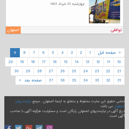
چهارشنبه 23 خرداد 1403
توافقی
اصفهان
< صفحه قبل
1
2
3
4
5
6
7
8
9
20
19
18
17
16
15
14
13
12
11
10
30
29
28
27
26
25
24
23
22
21
31
32
33
34
35
36
37
صفحه بعد >
تمامی حقوق این سایت محفوظ و متعلق به اینجا اصفهان , مرجع
نیازمندیهای
اصفهان
می باشد.
درج آگهی در نیازمندیهای اصفهان رایگان است و مسئولیت هرگونه آگهی با صاحب
آگهی است.