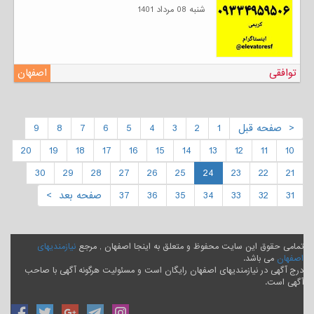
شنبه 08 مرداد 1401
توافقی
اصفهان
< صفحه قبل
1
2
3
4
5
6
7
8
9
20
19
18
17
16
15
14
13
12
11
10
30
29
28
27
26
25
24
23
22
21
31
32
33
34
35
36
37
صفحه بعد >
تمامی حقوق این سایت محفوظ و متعلق به اینجا اصفهان , مرجع
نیازمندیهای
اصفهان
می باشد.
درج آگهی در نیازمندیهای اصفهان رایگان است و مسئولیت هرگونه آگهی با صاحب
آگهی است.