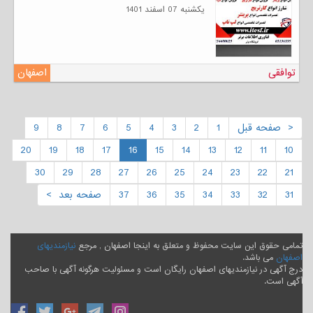
يكشنبه 07 اسفند 1401
توافقی
اصفهان
< صفحه قبل
1
2
3
4
5
6
7
8
9
20
19
18
17
16
15
14
13
12
11
10
30
29
28
27
26
25
24
23
22
21
31
32
33
34
35
36
37
صفحه بعد >
تمامی حقوق این سایت محفوظ و متعلق به اینجا اصفهان , مرجع
نیازمندیهای
اصفهان
می باشد.
درج آگهی در نیازمندیهای اصفهان رایگان است و مسئولیت هرگونه آگهی با صاحب
آگهی است.