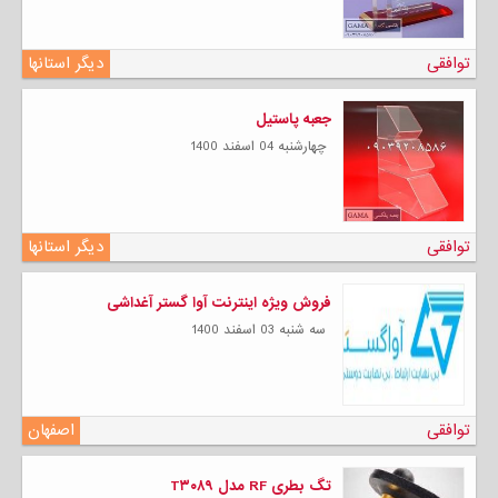
توافقی
دیگر استانها
جعبه پاستیل
چهارشنبه 04 اسفند 1400
توافقی
دیگر استانها
فروش ویژه اینترنت آوا گستر آغداشی
سه شنبه 03 اسفند 1400
توافقی
اصفهان
تگ بطری RF مدل T۳۰۸۹