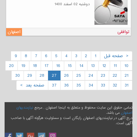
دوشنبه 02 اسفند 1400
توافقی
اصفهان
< صفحه قبل
1
2
3
4
5
6
7
8
9
20
19
18
17
16
15
14
13
12
11
10
30
29
28
27
26
25
24
23
22
21
31
32
33
34
35
36
37
صفحه بعد >
تمامی حقوق این سایت محفوظ و متعلق به اینجا اصفهان , مرجع
نیازمندیهای
اصفهان
می باشد.
درج آگهی در نیازمندیهای اصفهان رایگان است و مسئولیت هرگونه آگهی با صاحب
آگهی است.