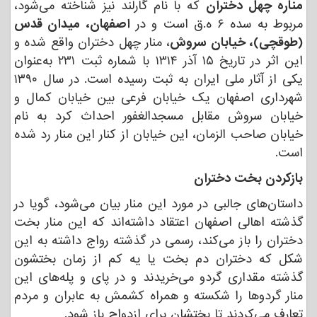
مناره چهل دختران
که با نام گارلند نیز شناخته می‌شود،
مربوط به سده ۶ ه.ق است و در
اصفهان، میدان قدس
(طوقچی)، خیابان سروش
، منار چهل دختران واقع شده و
این اثر در تاریخ ۱۵ آذر ۱۳۱۴ با شماره ثبت ۲۳۱ به‌عنوان
یکی از آثار ملی ایران به ثبت رسیده است. در سال ۱۳۹۰
شهرداری اصفهان یک خیابان فرعی بین خیابان کمال و
خیابان سروش مقابل مسجدالغفور احداث کرد به نام
خیابان صاحب الزمان، این خیابان از کنار این منار رد شده
است.
بازکردن بخت دختران
داستان‌های جالبی در مورد این منار بیان می‌شود، گویا در
گذشته اهالی اصفهان اعتقاد داشته‌اند که این منار بخت
دختران را باز می‌کند، رسمی در گذشته رواج داشته به این
شکل که دختران دم بخت یا یه کم از زمان بختشون
گذشته مقداری گردو می‌خریدند و در پای و پله‌های این
منار گردوها را شکسته و همراه کشمش به عابران و مردم
تعارف می‌کردند تا بختشان برای ازدواج باز شود
.