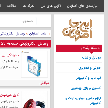
نیازمندی های اصفهان
آگهی های من
تعرفه ها
مقالات
ا
»
اینجا اصفهان
»
وسایل الکترونیکی
وسایل الکترونیکی صفحه 23
دسته بندی
نمایندگی بری ها
موبایل و تبلت
رله MTL یکی از زیر مجموعه های شرکت EATON...
دوشنبه 11 ارديبهشت 1402
صوتی و تصویری
لپ تاپ و کامپیوتر
توافقی
کنسول و بازی ویدئویی
کابل خورشیدی 
لوازم جانبی موبایل، تبلت و
کابل خورشیدی تیپ یک نمره
کامپیوتر
دوشنبه 11 ارديبهشت 1402