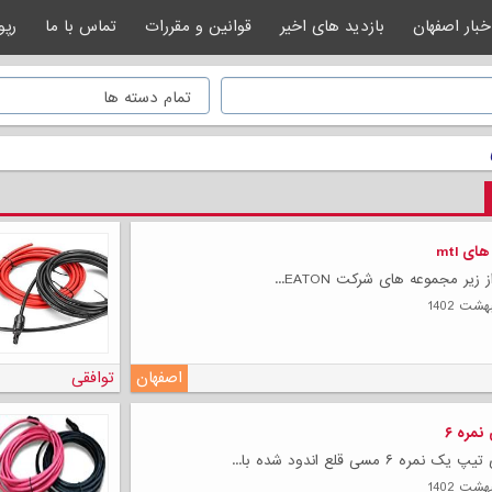
خبار اصفهان
بازدید های اخیر
قوانین و مقررات
تماس با ما
رپو
ی mtl
اصفهان
توافقی
نمره ۶
 ۶ مسی قلع اندود شده با...