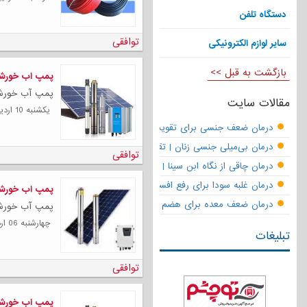
دست‍گاه تلفن
توافقی
سایر لوازم الکترونیکی
بازگشت به قبل >>
پمپ اب خورشیدی ۲ اینچ 
پمپ آب خورشیدی 2 اینچ 100 متری یکی
مقالات سایت
يكشنبه 10 ارديبهشت 1402
درمان ضعف جنسی برای تقویت قوای مردانه | تقویت نعوظ و رفع زودانزا
درمان بی‌میلی جنسی زنان | تقویت قوای جنسی و بازگشت لذت
توافقی
درمان چاقی از نگاه ابن سینا | نسخه حکما برای کاهش وزن طبیعی
درمان غلبه سودا برای رفع افسردگی
پمپ اب خورشیدی ۱ اینچ 
درمان ضعف معده برای هضم قوی
پمپ آب خورشیدی 1اینچ 120 متری یک پم
چهارشنبه 06 ارديبهشت 1402
تبلیغات
توافقی
پمپ اب خورشیدی ۲ اینچ 