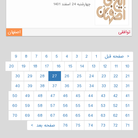
چهارشنبه 24 اسفند 1401
توافقی
اصفهان
< صفحه قبل
1
2
3
4
5
6
7
8
9
20
19
18
17
16
15
14
13
12
11
10
30
29
28
27
26
25
24
23
22
21
40
39
38
37
36
35
34
33
32
31
50
49
48
47
46
45
44
43
42
41
60
59
58
57
56
55
54
53
52
51
70
69
68
67
66
65
64
63
62
61
71
72
73
74
75
76
صفحه بعد >