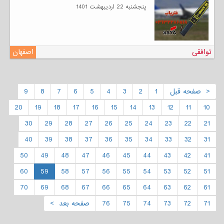
پنجشنبه 22 ارديبهشت 1401
توافقی
اصفهان
< صفحه قبل
1
2
3
4
5
6
7
8
9
20
19
18
17
16
15
14
13
12
11
10
30
29
28
27
26
25
24
23
22
21
40
39
38
37
36
35
34
33
32
31
50
49
48
47
46
45
44
43
42
41
60
59
58
57
56
55
54
53
52
51
70
69
68
67
66
65
64
63
62
61
71
72
73
74
75
76
صفحه بعد >