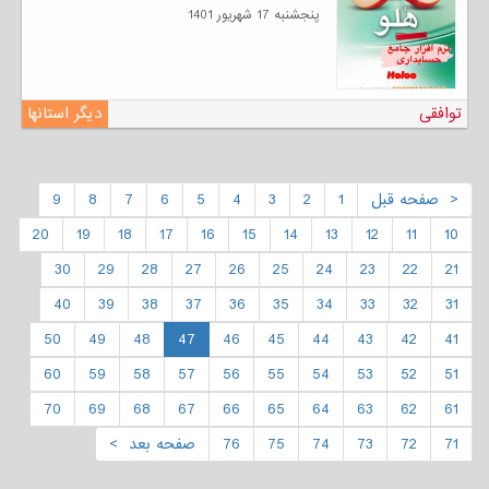
پنجشنبه 17 شهریور 1401
توافقی
دیگر استانها
< صفحه قبل
1
2
3
4
5
6
7
8
9
20
19
18
17
16
15
14
13
12
11
10
30
29
28
27
26
25
24
23
22
21
40
39
38
37
36
35
34
33
32
31
50
49
48
47
46
45
44
43
42
41
60
59
58
57
56
55
54
53
52
51
70
69
68
67
66
65
64
63
62
61
71
72
73
74
75
76
صفحه بعد >