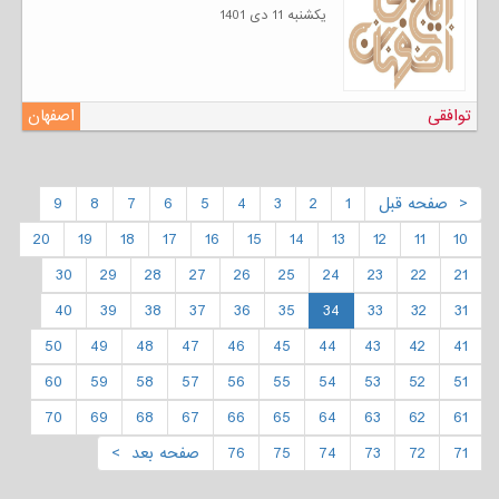
يكشنبه 11 دی 1401
توافقی
اصفهان
< صفحه قبل
1
2
3
4
5
6
7
8
9
20
19
18
17
16
15
14
13
12
11
10
30
29
28
27
26
25
24
23
22
21
40
39
38
37
36
35
34
33
32
31
50
49
48
47
46
45
44
43
42
41
60
59
58
57
56
55
54
53
52
51
70
69
68
67
66
65
64
63
62
61
71
72
73
74
75
76
صفحه بعد >