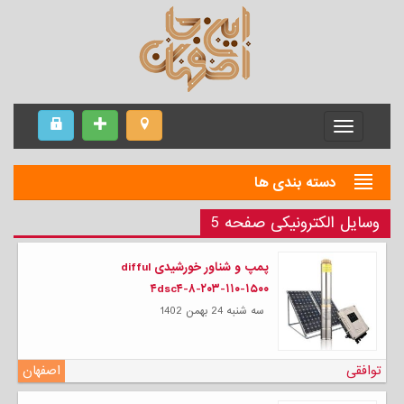
Menu
دسته بندی ها
وسایل الکترونیکی صفحه 5
پمپ و شناور خورشیدی difful
۴dsc۴-۸-۲۰۳-۱۱۰-۱۵۰۰
سه شنبه 24 بهمن 1402
توافقی
اصفهان