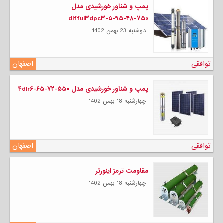
پمپ و شناور خورشیدی مدل
difful۳dpc۳-۵-۹۵-۴۸-۷۵۰
دوشنبه 23 بهمن 1402
توافقی
اصفهان
پمپ و شناور خورشیدی مدل ۴dlr۶-۶۵-۷۲-۵۵۰
چهارشنبه 18 بهمن 1402
توافقی
اصفهان
مقاومت ترمز اینورتر
چهارشنبه 18 بهمن 1402