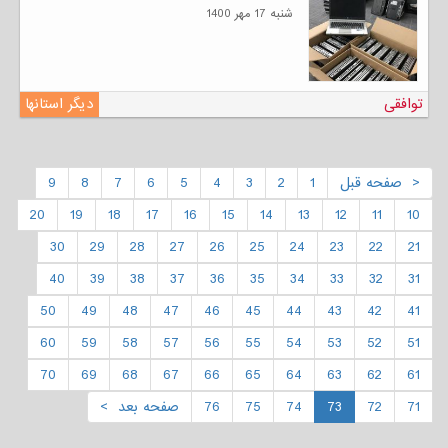
شنبه 17 مهر 1400
توافقی
دیگر استانها
< صفحه قبل
1
2
3
4
5
6
7
8
9
20
19
18
17
16
15
14
13
12
11
10
30
29
28
27
26
25
24
23
22
21
40
39
38
37
36
35
34
33
32
31
50
49
48
47
46
45
44
43
42
41
60
59
58
57
56
55
54
53
52
51
70
69
68
67
66
65
64
63
62
61
71
72
73
74
75
76
صفحه بعد >