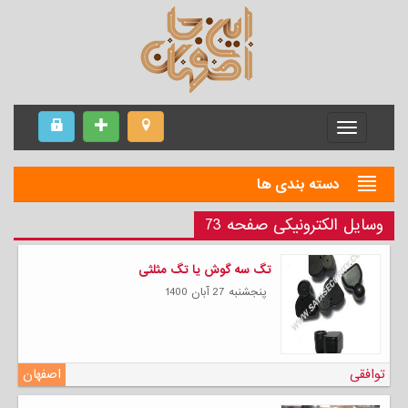
Menu
دسته بندی ها
وسایل الکترونیکی صفحه 73
تگ سه گوش یا تگ مثلثی
پنجشنبه 27 آبان 1400
توافقی
اصفهان