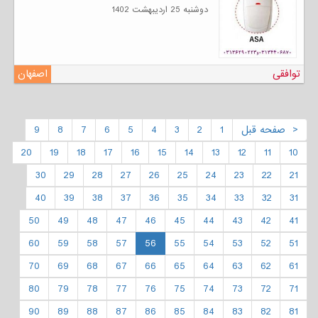
دوشنبه 25 ارديبهشت 1402
توافقی
اصفهان
< صفحه قبل
1
2
3
4
5
6
7
8
9
20
19
18
17
16
15
14
13
12
11
10
30
29
28
27
26
25
24
23
22
21
40
39
38
37
36
35
34
33
32
31
50
49
48
47
46
45
44
43
42
41
60
59
58
57
56
55
54
53
52
51
70
69
68
67
66
65
64
63
62
61
80
79
78
77
76
75
74
73
72
71
90
89
88
87
86
85
84
83
82
81