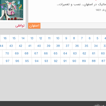
اتیک در اصفهان... نصب و تعمیرات...
اصفهان
توافقی
16
15
14
13
12
11
10
9
8
7
6
5
44
43
42
41
40
39
38
37
36
35
34
3
70
69
68
67
66
65
64
63
62
61
60
97
96
95
94
93
92
91
90
89
88
87
می باشد.