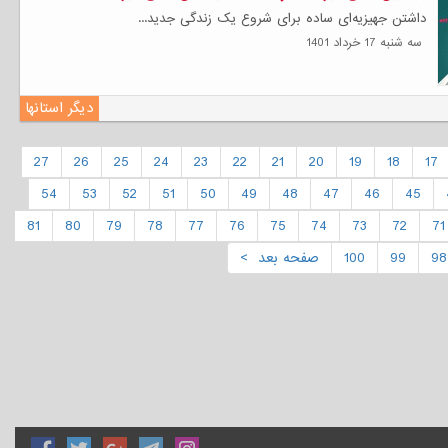
داشتن جهیزیه‌ای ساده برای شروع یک زندگی جدید...
سه شنبه 17 خرداد 1401
دیگر استانها
27
26
25
24
23
22
21
20
19
18
17
54
53
52
51
50
49
48
47
46
45
81
80
79
78
77
76
75
74
73
72
71
98
99
100
صفحه بعد >