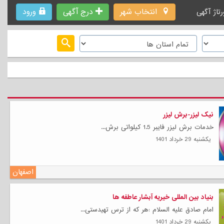
انتخاب شهر
درج آگهی
ورود
رتاژ آگهی
نیک لیزر-برش لیزر
خدمات برش لیزر فایبر 1.5 کیلواتی برش...
يكشنبه 29 خرداد 1401
اصفهان
بنیاد بین المللی خیریه آبشار عاطفه ها
امام صادق علیه السلام :هر که از ترس تهیدستی...
يكشنبه 29 خرداد 1401