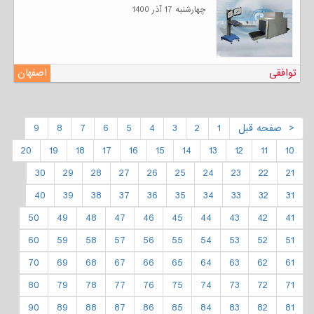
چهارشنبه 17 آذر 1400
توافقی
اصفهان
< صفحه قبل
1
2
3
4
5
6
7
8
9
20
19
18
17
16
15
14
13
12
11
10
30
29
28
27
26
25
24
23
22
21
40
39
38
37
36
35
34
33
32
31
50
49
48
47
46
45
44
43
42
41
60
59
58
57
56
55
54
53
52
51
70
69
68
67
66
65
64
63
62
61
80
79
78
77
76
75
74
73
72
71
90
89
88
87
86
85
84
83
82
81