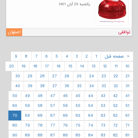
يكشنبه 29 آبان 1401
توافقی
اصفهان
< صفحه قبل
1
2
3
4
5
6
7
8
9
20
19
18
17
16
15
14
13
12
11
10
30
29
28
27
26
25
24
23
22
21
40
39
38
37
36
35
34
33
32
31
50
49
48
47
46
45
44
43
42
41
60
59
58
57
56
55
54
53
52
51
70
69
68
67
66
65
64
63
62
61
80
79
78
77
76
75
74
73
72
71
90
89
88
87
86
85
84
83
82
81