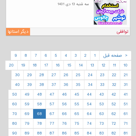
سه شنبه 13 دی 1401
توافقی
دیگر استانها
< صفحه قبل
1
2
3
4
5
6
7
8
9
20
19
18
17
16
15
14
13
12
11
10
30
29
28
27
26
25
24
23
22
21
40
39
38
37
36
35
34
33
32
31
50
49
48
47
46
45
44
43
42
41
60
59
58
57
56
55
54
53
52
51
70
69
68
67
66
65
64
63
62
61
80
79
78
77
76
75
74
73
72
71
90
89
88
87
86
85
84
83
82
81