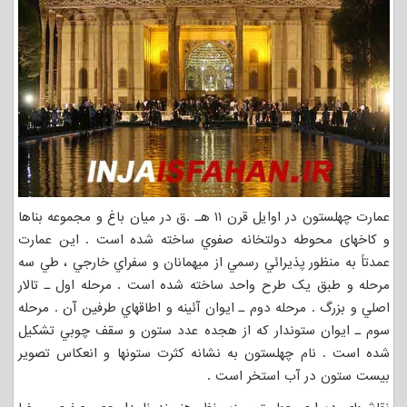
عمارت چهلستون در اوایل قرن ۱۱ هـ .ق در میان باغ و مجموعه بناها
و کاخهای محوطه دولتخانه صفوي ساخته شده است . اين عمارت
عمدتاً به منظور پذيرائي رسمي از ميهمانان و سفراي خارجي ، طي سه
مرحله و طبق يک طرح واحد ساخته شده است . مرحله اول ـ تالار
اصلي و بزرگ . مرحله دوم ـ ايوان آئينه و اطاقهاي طرفين آن . مرحله
سوم ـ ايوان ستوندار که از هجده عدد ستون و سقف چوبي تشكيل
شده است . نام چهلستون به نشانه كثرت ستونها و انعكاس تصوير
بيست ستون در آب استخر است .