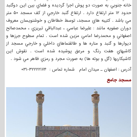
خانه جنوبي به صورت دو پوش اجرا گرديده و فضاي بين اين دوگنبد
حدود ۱۲ متر ارتفاع دارد . ارتفاع گنبد خارجي از كف مسجد ۵۰ متر
مي باشد . كتيبه هاي مسجد، توسط خطاطان و خوشنويسان معروف
دوران صفويه مانند : عليرضا عباسي ، عبدالباقي تبريزي ، محمدصالح
اصفهاني و محمدرضا امامي مزين شده است . تمام سطوح جرزها و
ديوارها و گنبد و مناره ها و طالقنماهاي داخلي و خارجي مسجد از
كاشيهاي هفت رنگ و مرعق پوشيده شده است . نقوش اين
كاشيكاريها (گل و بوته ها) به صورت مجرد و رمزي ظاهر مي شود .
آدرس : اصفهان ـ میدان امام شماره تماس : ۳۲۲۲۲۱۷۴-۰۳۱
مسجد جامع