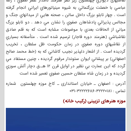
نقاشیهای دیواري چهلستون زير نظر هنرمند نامدار عصر صفوي ، رضا
عباسي با خصلت بزرگنمائي به شيوه مينياتورهاي ايراني انجام گرفته
است . چهار تابلو بزرگ داخل سالن ، صحنه هايي از ميدانهاي جنگ و
مجالس پذيرائي پادشاهان صفوي را نشان مي دهد . دو تابلو بزرگ
مياني از الحاقات بعدي با موضوعات مشابه است که به قلم صادق
نقاشباشي (هنرمند دوره قاجار) ترسيم شده است . متأسفانه بسياري
از نقاشيهاي دوره صفوي در زمان حکومت ظل سلطان ، تخريب
گرديده است . از اشعار دلپذير نجيب کاشاني كه به (خط محمد صالح
اصفهاني) بر پيشاني ايوان ستوندار مرقوم گرديده ، چنين مستفاد مي
گردد كه اين عمارت بي نظير در اوايل قرن ۱۲ هـ.ق دچار آتش سوزي
گرديده و در زمان شاه سلطان حسين صفوي تعمير شده است
آدرس : اصفهان ـ خیابان استانداری ـ کاخ موزه چهلستون شماره
تماس : ۳۲۲۲۰۱۸۱-۳۲۲۲۲۶۸۶-۰۳۱
موزه هنرهای تزیینی (رکیب خانه)