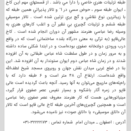
طبقه تزئينات هنري خاصي را دارا مي باشد . از قسمتهاي مهم اين کاخ
، ايوان طبقه سوم ، حوض مسي در ا“ و تالار پذيرائي همين طبقه که
با زيباترين نوع نقاشي و گچ بري تزئين شده است . تالار موسيقي
طبقه ششم و تزئينات گچبري بي نظير آن و اغلب كارهاي هنري به
وسيله رضا عباسي هنرمند مشهور آن دوران انجام شده است . کاخ
عالی‌قاپو (به ترکی به معنی «درگاه بلند» ساختمانی است که در واقع
درب ورودی دولتخانه صفوی بوده‌است و در ابتدا شکلی ساده داشته
و به مرور زمان و در طول سلطنت شاه عباس طبقاتی به آن افزوده
شدند و در زمان شاه عباس دوم ایوان ستوندار به آن افزوده شد. این
بنا در ضلع غربی میدان نقش جهان و روبروی مسجد شیخ لطف‌الله
واقع شده‌است. ارتفاع آن ۴۸ متر است و ۶ طبقه دارد که با
راه‌پله‌های مارپیچ می‌توان به آنها رسید. آنچه باعث گردیده است عالی
قاپو در زمره آثار باشکوه و بسیار نفیس عصر صفوی قرار گیرد،
مینیاتورهایی هست که کار هنرمند معروف عصر صفوی رضا عباسی
است و همچنین گچبری‌های آخرین طبقه کاخ عالی قاپو است که تالار
آن «اتاق موسیقی» یا «اتاق صوت» نیز نامیده می‌شود.
آدرس : اصفهان ـ میدان امام شماره تماس : ۳۲۲۲۲۱۷۳-۰۳۱