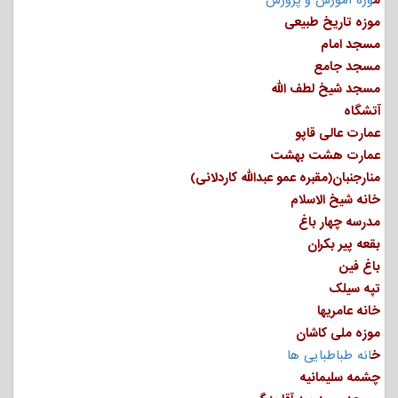
م
وزه آموزش و پرورش
موزه تاریخ طبیعی
مسجد امام
مسجد جامع
مسجد شیخ لطف الله
آتشگاه
عمارت عالی قاپو
عمارت هشت بهشت
منارجنبان(مقبره عمو عبدالله کاردلانی)
خانه شیخ الاسلام
مدرسه چهار باغ
بقعه پیر بکران
باغ فین
تپه سیلک
خانه عامریها
موزه ملی کاشان
خ
انه طباطبایی ها
چشمه سلیمانیه