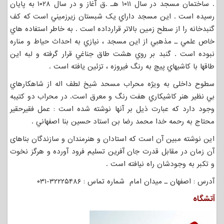
. ساختمان مسجد در سال ۱۰۱۱ هـ .ق آغاز و در سال ۱۰۲۸ به پايان
رسيده است . اين مسجد داراي يک شبستان زيرزميني است كه كف
گنبدخانه را از سطح زمين بالاتر قرارداده است . به خاطر استفاده هاي
خاص علمي ـ مذهبي از اين مسجد ، نيازي به احداث حياط و مناره
نبوده است . گنبد بر روي هشت طاق جناغي قرار گرفته و لبه اين
طاقها با كاشيهاي پيچ به رنگ فيروزه ، تزئين يافته است .
سطوح داخلی به ویژه محراب مسحد شیخ لطف اله از شاهکارهاي
بي نظير هنر کاشيکاري هفت رنگ و معرق است. در محراب دو كتيبه
وجود دارد كه عبارت ذيل بر آنها نوشته شده است : عمل فقيرحقير
محتاج به رحمه خدا محمد رضا بن استاد حسين بنا اصفهاني .
این نوشته مبین آن است که استادان و هنرمندان و سازندگان بناهای
آن زمان در مقابل قدرت جان آفرين تسليم فرود آورده و هرگز نخوت
و تکبر به وجودشان راه نيافته است .
آدرس : اصفهان ـ میدان امام شماره تماس : ۳۲۲۲۵۴۸۶-۰۳۱
آتشگاه