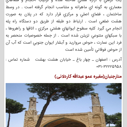
يک کرسي با ازاره سنگي ساخته شده و ترکيب احجام و فضاهاي
معماري به گونه اي ماهرانه و متناسب انجام گرفته است . در وسط
ساختمان ، فضاي اصلي و مركزي قرار دارد كه در پلان به صورت
هشت ضلعي است . ارتباط دو طبقه از طريق دو دستگاه راه پله
انجام مي گيرد كليه سطوح ايوانهاي هشتي مركزي ، اتاقها و راهروها ،
با سبكهاي متنوعي تزيئن شده است . از جمله خصوصيات منحصر به
فرد اين عمارت ، حوض مرواريد و آبشار ايوان جنوبي است كه آب آن
از حوض فوقاني تأمين شده است
آدرس : اصفهان ـ چهار باغ ـ خیابان هشت بهشت شماره تماس :
۳۲۲۲۵۹۵۸-۰۳۱
منارجنبان(مقبره عمو عبدالله کاردلانی)