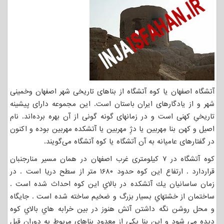
آتشگاه اصفهان یا کوه آتشگاه از بناهای تاریخی شهر اصفهان وخمینی
شهر و از یادگارهای ایران باستان است. این مجموعه دارای پیشینه
تاریخیِ کهنی است و در زمانهای گونه گونی از آن بهره برده‌اند. نام
اصیل و کهن بنا مِهربین یا دژِ مهربین یا آتشکده مهربین بوده و اکنون
در گفتارهای عامیانه به آن آتشگاه یا کوهِ آتشگاه می‌گویند.
کوه آتشگاه در ۷ کیلومتری غرب اصفهان در همان مسیر منارجنبان
قراردارد . ارتفاع اين کوه حدود ۱۶۸۰ متر از سطح دريا است . در
زمان ساسانيان يك آتشكده در بالاي اين كوه احداث شده است .
ساختمان از خشتهاي بسيار بزرگ و ضخيم ساخته شده است . جايگاه
و محل روشن نگه داشتن آتش هنوز در بين خرابه هاي بالاي كوه
ديده مي شود و اين بنا يكي از معدود بناهاي مربوط به دوران قبل