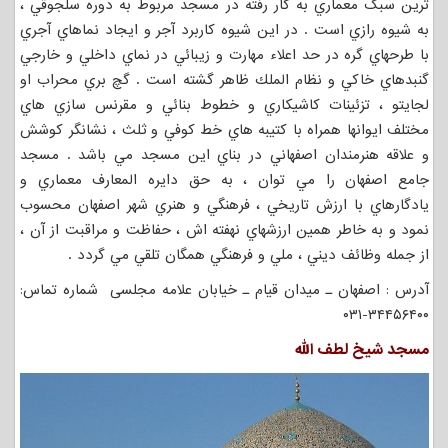
ترين سبک معماري به کار رفته در مسجد مربوط به دوره سلجوقي ،
به شيوه رازي است . در اين شيوه کاربرد آجر و ايجاد نماهاي آجري
با طرحهاي گره در حد اعلاء مهارت و زيبائي در نماي داخلي و خارجي
گنبدهاي خاكي و نظام الملك ظاهر گشته است . گچ بري محراب او
لجايتو ، تزئينات كاشيكاري و خطوط بنائي و مقرنس سازي هاي
مختلف ايوانها همراه با كتيبه هاي خط كوفي و ثلث ، نشانگر كوشش
و علاقه هنرمندان اصفهاني در بناي اين مسجد مي باشد . مسجد
جامع اصفهان را مي توان ، به حق دايره المعارف معماري و
يادگارهاي با ارزش تاريخي ، فرهنگي و هنري شهر اصفهان محسوب
نمود و به خاطر همين ارزشهاي نهفته اش ، حفاظت و مراقبت از آن ،
از جمله وظائف ديني ، ملي و فرهنگي همگان تلقي مي گردد .
آدرس : اصفهان ـ میدان قیام ـ خیابان علامه مجلسی شماره تماس:
۳۴۴۵۶۴۰۰-۰۳۱
مسجد شیخ لطف الله