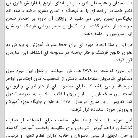
دانشمندان و هنرمندان اين ديار در بلنداي تاريخ با آفرينش آثاري بي
نظير خدمات ارزنده اي را به فرهنگ و تمدن بشري عرضه داشته اند
جايگاهي چنين رفيع مي طلبد تا وارثان آن دوره پر افتخار ضمن
حراست از مفاخر گذشته راه تكامل و مسير پويايي فرهنگ درخشان
اين سرزمين را ادامه دهند.
در اين راستا ايجاد موزه اي براي حفظ ميراث آموزش و پرورش به
عنوان كانون فرهنگ و هنر جامعه در سرلوحه اي اهداف اين سازمان
قرار گرفت.
این موزه که متعل به ۱۳۷۹ هـ . ش میباشد و محل اين موزه منزل
مسكوني شادروان عطاءالملك دهش از شخصيت هاي اجتماعي اواخر
دوره قاجار مي باشد كه داراي مجموعه اي از هنر ايراني و اروپايي
است اين ساختمان پس از پيروزي انقلاب اسلامي به مدرسه تبديل
شد كه پس از باز سازي در سال ۱۳۷۸ به عنوان جايگاه موزه آموزش
و پرورش مورد استفاده قرار گرفت.
اين موزه با ايجاد زمينه هاي مناسب براي استفاده از تجارب
گذشتگان فراهم آوردن شرايطي براي مقايسه وضعيت آموزشي گذشته
و حال، تجليل از پيش كسوتان و طلايه داران نظام تعليم و تربيت،