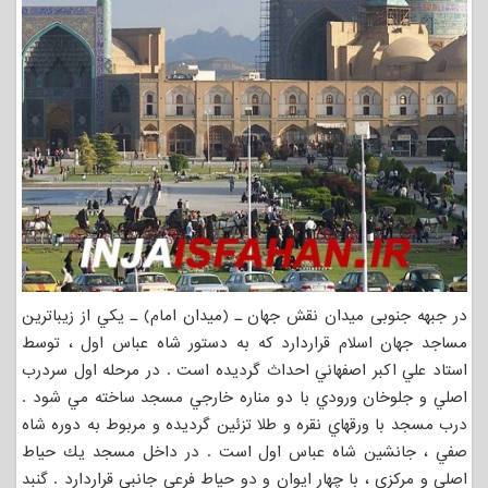
در جبهه جنوبی میدان نقش جهان ـ (میدان امام) ـ يکي از زيباترين
مساجد جهان اسلام قراردارد که به دستور شاه عباس اول ، توسط
استاد علي اکبر اصفهاني احداث گرديده است . در مرحله اول سردرب
اصلي و جلوخان ورودي با دو مناره خارجي مسجد ساخته مي شود .
درب مسجد با ورقهاي نقره و طلا تزئين گرديده و مربوط به دوره شاه
صفي ، جانشين شاه عباس اول است . در داخل مسجد يك حياط
اصلي و مركزي ، با چهار ايوان و دو حياط فرعي جانبي قراردارد . گنبد