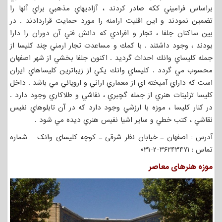
براساس فراميني ككه صادر كردند ، آزاديهاي مذهبي براي آنها را
تضمين نمودند و اين اقليت ارامنه را مورد حمايت قراردادند . در
بين ساكنان جلفا ، تجار و افرادي كه دانش فني آن دوران را دارا
بودند ، وجود داشتند . با كمك و مساعدت تجار ارمني چند كليسا از
جمله كليساي وانك احداث گرديد . اكنون جلفا بخشي از شهر اصفهان
محسوب مي گردد . كليساي وانك يكي از زيباترين كليساهاي ايران
است كه داراي آميخته اي از معماري اراني و اروپائي مي باشد . داخل
كليسا تزئينات هنري از جمله گچبري ، نقاشي و طلاكاري وجود دارد .
در كنار كليسا ، موزه با ارزشي وجود دارد كه در آن تابلوهاي نفيس
نقاشي ، كتب خطي و ساير اشيا نفيس هنري ديده مي شود .
آدرس : اصفهان ـ خیابان نظر شرقی ـ کوچه کلیسای وانک شماره
تماس : ۳۶۲۴۳۴۷۱-۲-۰۳۱
موزه هنرهای معاصر