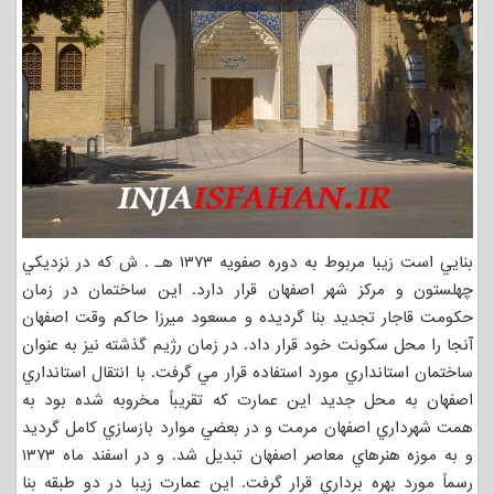
بنايي است زيبا مربوط به دوره صفويه ۱۳۷۳ هـ . ش كه در نزديكي
چهلستون و مركز شهر اصفهان قرار دارد. اين ساختمان در زمان
حكومت قاجار تجديد بنا گرديده و مسعود ميرزا حاكم وقت اصفهان
آنجا را محل سكونت خود قرار داد. در زمان رژيم گذشته نيز به عنوان
ساختمان استانداري مورد استفاده قرار مي گرفت. با انتقال استانداري
اصفهان به محل جديد اين عمارت كه تقريباً مخروبه شده بود به
همت شهرداري اصفهان مرمت و در بعضي موارد بازسازي كامل گرديد
و به موزه هنرهاي معاصر اصفهان تبديل شد. و در اسفند ماه ۱۳۷۳
رسماً مورد بهره برداري قرار گرفت. اين عمارت زيبا در دو طبقه بنا