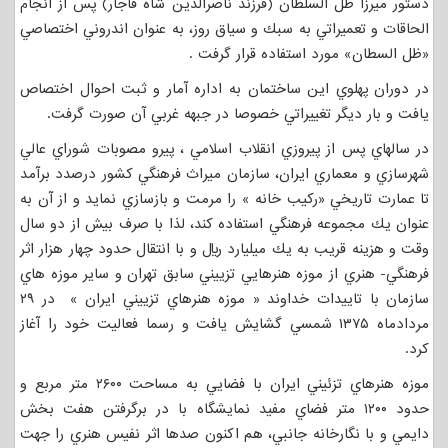
دستور ميرزا ظل السلطان (فرزند ناصرالدين شاه قاجار) پس از انجام
الحاقات و تعميراتي به سبك و سياق روز، به عنوان اندروني اختصاصي
«ظل السطان» مورد استفاده قرار گرفت .
در دوران پهلوي اين ساختمان به اداره آمار و ثبت احوال اختصاص
يافت و بار ديگر تغييراتي خصوصا در جبهه غربي آن صورت گرفت.
در سالهاي پس از پيروزي انقلاب اسلامي ، پيرو مصوبات شوراي عالي
شهرسازي و معماري ايران، سازمان ميراث فرهنگي كشور درصدد برآمد
تا عمارت تاريخي «ركيب خانه » را مرمت و بازسازي نمايد و از آن به
عنوان يك مجموعه فرهنگي استفاده كند، لذا با صرف بيش از دو سال
وقت و هزينه قريب به يك ميليارد ريال و با انتقال حدود چهار هزار اثر
فرهنگي- هنري از موزه هنرهايي تزييني سابق تهران و ساير موزه هاي
سازمان با تاييدات خداوند « موزه هنرهاي تزييني ايران » در ۲۹
مردادماه ۱۳۷۵ شمسي گشايش يافت و رسما فعاليت خود را آغاز
كرد.
موزه هنرهاي تزئيني ايران با فضايي به مساحت ۲۶۰۰ متر مربع و
حدود ۱۲۰۰ متر فضاي مفيد نمايشگاه با در برگرفتن هفت بخش
دايمي و با نگارخانه جانبي، هم اكنون صدها اثر نفيس هنري را جهت