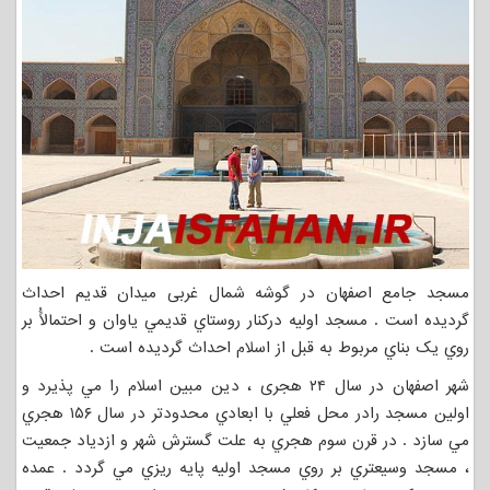
مسجد جامع اصفهان در گوشه شمال غربی میدان قدیم احداث
گرديده است . مسجد اوليه درکنار روستاي قديمي ياوان و احتمالاًُ بر
روي يک بناي مربوط به قبل از اسلام احداث گرديده است .
شهر اصفهان در سال ۲۴ هجری ، دین مبین اسلام را مي پذيرد و
اولين مسجد رادر محل فعلي با ابعادي محدودتر در سال ۱۵۶ هجري
مي سازد . در قرن سوم هجري به علت گسترش شهر و ازدياد جمعيت
، مسجد وسيعتري بر روي مسجد اوليه پايه ريزي مي گردد . عمده