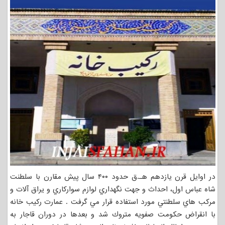
در اوايل قرن يازدهم هـ.ق حدود ۴۰۰ سال پيش مقارن با سلطنت
شاه عباس اول، احداث و جهت نگهداري لوازم سواركاري و يراق آلات و
مركب هاي سلطنتي مورد استفاده قرار مي گرفت . عمارت ركيب خانه
با انقراض حكومت صفويه متروك شد و بعدها در دوران قاجار به