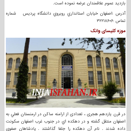
بازديد عموم علاقمندان عرضه نموده است.
آدرس :اصفهان خيابان استانداري روبروي دانشگاه پرديس شماره
تماس :۳۲۲۱۸۶۰۶
موزه کلیسای وانک
در قرن یازدهم هجری ، تعدادی از ارامنه ساکن در ارمنستان فعلي به
اصفهان منتقل گشته و در دهکده اي در جنوب غرب اصفهان سکونت
داده شدند . نام آن دهكده را جلفا گذاشتند . پادشاهان صفوي